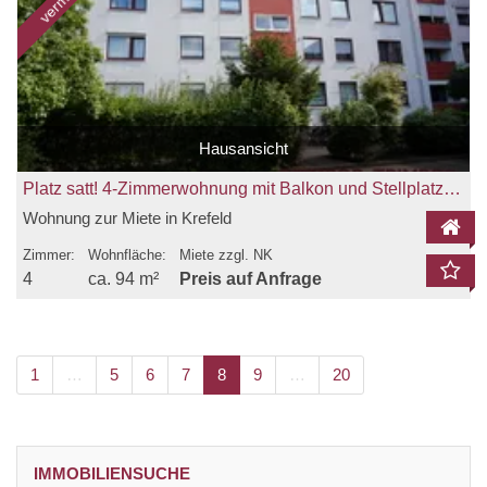
Hausansicht
Platz satt! 4-Zimmerwohnung mit Balkon und Stellplatz in Fischeln zu vermieten!
Wohnung zur Miete in Krefeld
Zimmer:
Wohnfläche:
Miete zzgl. NK
4
ca. 94 m²
Preis auf Anfrage
1
…
5
6
7
8
9
…
20
IMMOBILIENSUCHE