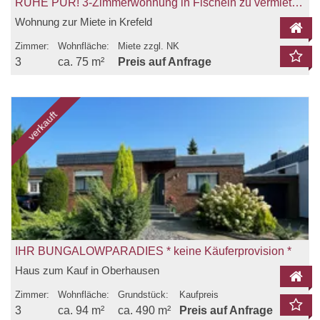
RUHE PUR! 3-Zimmerwohnung in Fischeln zu vermieten!
Wohnung zur Miete in Krefeld
Zimmer:
Wohnfläche:
Miete zzgl. NK
3
ca. 75 m²
Preis auf Anfrage
verkauft
IHR BUNGALOWPARADIES * keine Käuferprovision *
Haus zum Kauf in Oberhausen
Zimmer:
Wohnfläche:
Grundstück:
Kaufpreis
3
ca. 94 m²
ca. 490 m²
Preis auf Anfrage