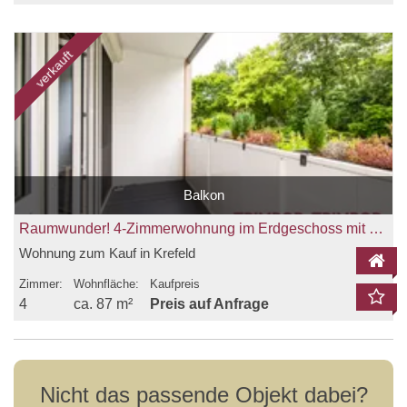
verkauft
Balkon
Raumwunder! 4-Zimmerwohnung im Erdgeschoss mit Sonnenbalkon in Fischeln zu verkaufen!
Wohnung zum Kauf in Krefeld
Zimmer:
Wohnfläche:
Kaufpreis
4
ca. 87 m²
Preis auf Anfrage
Nicht das passende Objekt dabei?