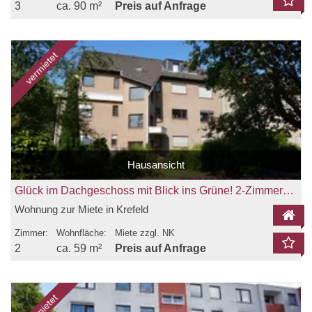
3
ca. 90 m²
Preis auf Anfrage
vermietet
Hausansicht
Glück im Dachgeschoss mit Blick ins Grüne! 2-Zimmerwohnung mit Balkon zu vermieten!
Wohnung zur Miete in Krefeld
Zimmer:
Wohnfläche:
Miete zzgl. NK
2
ca. 59 m²
Preis auf Anfrage
vermietet