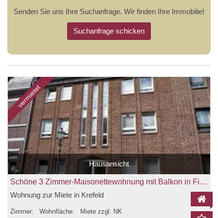
Senden Sie uns Ihre Suchanfrage. Wir finden Ihre Immobilie!
Suchanfrage schicken
vermietet
Hausansicht
Schöne 3 Zimmer-Maisonettewohnung mit Balkon in Fischeln zu vermieten!
Wohnung zur Miete in Krefeld
Zimmer:
Wohnfläche:
Miete zzgl. NK