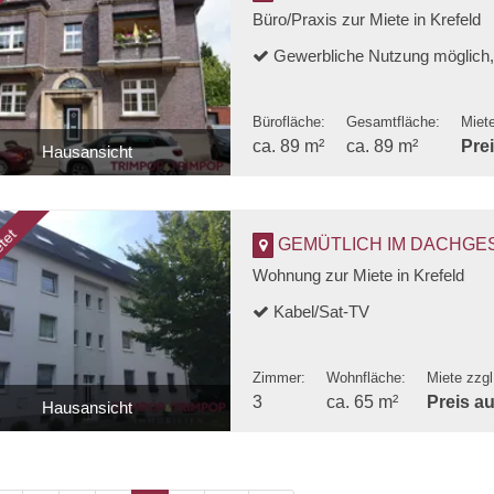
Büro/Praxis zur Miete in Krefeld
Gewerbliche Nutzung möglich,
Bürofläche:
Gesamtfläche:
Miet
ca. 89 m²
ca. 89 m²
Pre
Hausansicht
Eingang
tet
GEMÜTLICH IM DACHGESCHOSS! 3
Wohnung zur Miete in Krefeld
Kabel/Sat-TV
Zimmer:
Wohnfläche:
Miete zzg
3
ca. 65 m²
Preis a
Hausansicht
Rückansicht mit Stellplatz