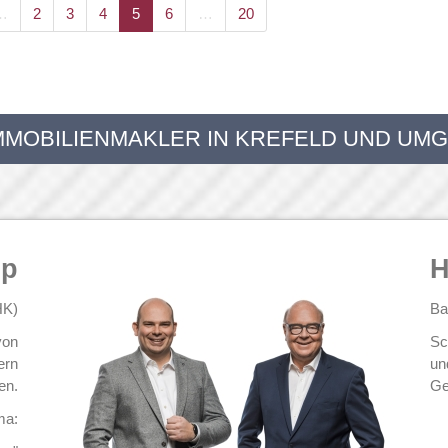
…
2
3
4
5
6
…
20
IMMOBILIENMAKLER IN KREFELD UND UM
op
H
HK)
Ba
von
Sc
ern
un
en.
Ge
ma: