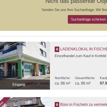
Nicht das passende Obj
Senden Sie uns Ihre Suchanfrage. Wir find
Suchanfrage schicken
LADENKLOKAL IN FISCHELN
Einzelhandel zum Kauf in Krefeld
Nutzfläche:
Gesamtfläche:
Kauf
ca. 86 m²
ca. 86 m²
97.
Eingang
Seitenansicht 1
tet
Büro in Fischeln zu vermiet