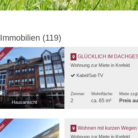
 Immobilien (119)
tet
GLÜCKLICH IM DACHGESCHOSS! Gepflegte 
Wohnung zur Miete in Krefeld
Kabel/Sat-TV
Zimmer:
Wohnfläche:
Miete zzg
2
ca. 65 m²
Preis a
Hausansicht
Flur
tet
Wohnen mit kurzen Wegen –
Wohnung zur Miete in Krefeld