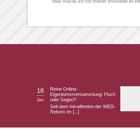
"Was mache ich mit meiner Immobilie im Alt
Reine Online-
18
Eigentümerversammlung: Fluch
oder Segen?
Jan
Seit dem Inkrafttreten der WEG-
Reform im [...]