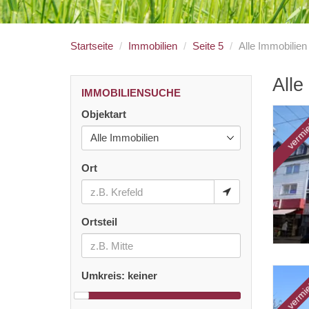
Startseite
Immobilien
Seite 5
Alle Immobilien
Alle
IMMOBILIENSUCHE
Objektart
vermie
Ort
Ortsteil
Exposézeichnung
Umkreis:
keiner
vermie