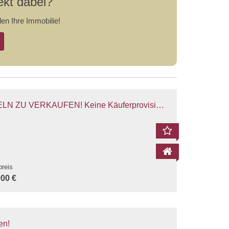
ekt dabei?
en Ihre Immobilie!
 ZU VERKAUFEN! Keine Käuferprovision!
preis
900 €
Seitenansicht 2
Arbeiten 
en!