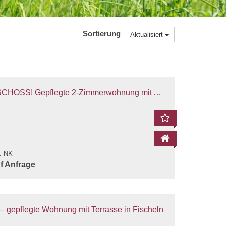
Mail
Facebook
antworten
Sortierung
Aktualisiert
2-Zimmerwohnung mit Aufzug und PKW-Stellplatz zu vermieten!
l. NK
uf Anfrage
Wohnen/Essen 1
Wohnen/Ess
 gepflegte Wohnung mit Terrasse in Fischeln