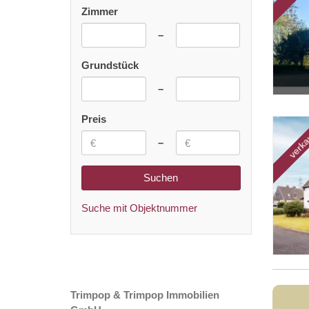
Zimmer
–
Grundstück
Grundriss
–
Preis
verka
–
Suche mit Objektnummer
Grundriss Obergeschoss
Trimpop & Trimpop Immobilien