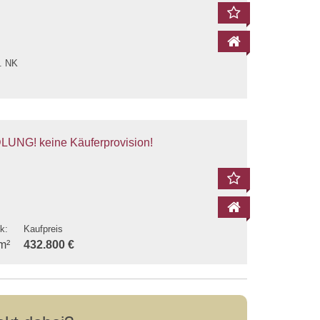
l. NK
Wohnzimmer
Terrasse
G! keine Käuferprovision!
k:
Kaufpreis
m²
432.800 €