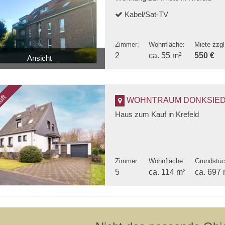
Kabel/Sat-TV
Zimmer:
Wohnfläche:
Miete zzg
2
ca. 55 m²
550 €
Ansicht
Wohnzimmer
uft
WOHNTRAUM DONKSIEDLUN
Haus zum Kauf in Krefeld
Zimmer:
Wohnfläche:
Grundstüc
5
ca. 114 m²
ca. 697 