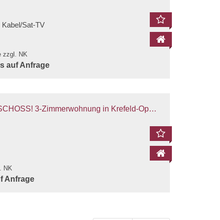
 Kabel/Sat-TV
e zzgl. NK
is auf Anfrage
Büro vorne links 1
Büro vorne li
-Zimmerwohnung in Krefeld-Oppum zu vermieten!
l. NK
uf Anfrage
Flur
Wohnen 