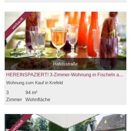
verkauft
Hafelsstraße
HEREINSPAZIERT! 3-Zimmer-Wohnung in Fischeln auf der Hafelsstraße zu verkaufen!
Wohnung zum Kauf in Krefeld
3
94 m²
Zimmer
Wohnfläche
verkauft