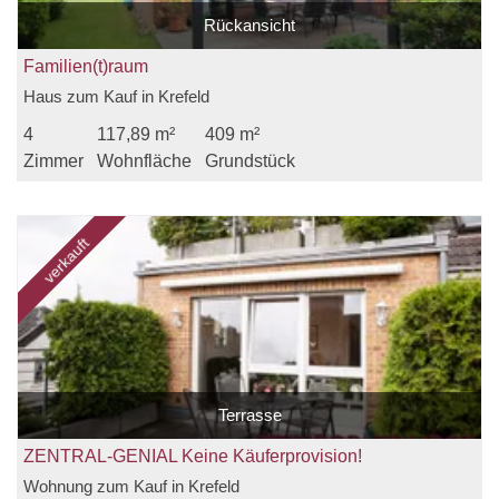
Rückansicht
Familien(t)raum
Haus zum Kauf in Krefeld
4
117,89 m²
409 m²
Zimmer
Wohnfläche
Grundstück
verkauft
Terrasse
ZENTRAL-GENIAL Keine Käuferprovision!
Wohnung zum Kauf in Krefeld