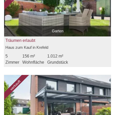
Garten
Träumen erlaubt
Haus zum Kauf in Krefeld
5
156 m²
1.012 m²
Zimmer
Wohnfläche
Grundstück
verkauft