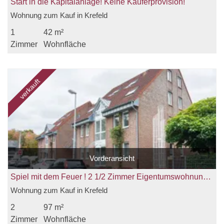
Start in die Kapitalanlage! Keine Käuferprovision!
Wohnung zum Kauf in Krefeld
1
42 m²
Zimmer
Wohnfläche
verkauft
Vorderansicht
Spiel mit dem Feuer ! 2 1/2 Zimmer Eigentumswohnung im 1. Obergeschoss zu verkaufen
Wohnung zum Kauf in Krefeld
2
97 m²
Zimmer
Wohnfläche