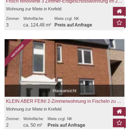
Frisch renovierte 3 Zimmer-Erdgeschosswohnung im 2-Familienhaus zu vermieten!
Wohnung zur Miete in Krefeld
Zimmer:
Wohnfläche:
Miete zzgl. NK
3
ca. 124,48 m²
Preis auf Anfrage
vermietet
Hausansicht
KLEIN ABER FEIN! 2-Zimmerwohnung in Fischeln zu vermieten!
Wohnung zur Miete in Krefeld
Zimmer:
Wohnfläche:
Miete zzgl. NK
2
ca. 50 m²
Preis auf Anfrage