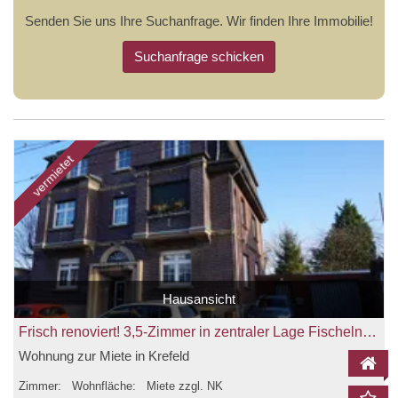
Senden Sie uns Ihre Suchanfrage. Wir finden Ihre Immobilie!
Suchanfrage schicken
vermietet
Hausansicht
Frisch renoviert! 3,5-Zimmer in zentraler Lage Fischelns zu vermieten!
Wohnung zur Miete in Krefeld
Zimmer:
Wohnfläche:
Miete zzgl. NK