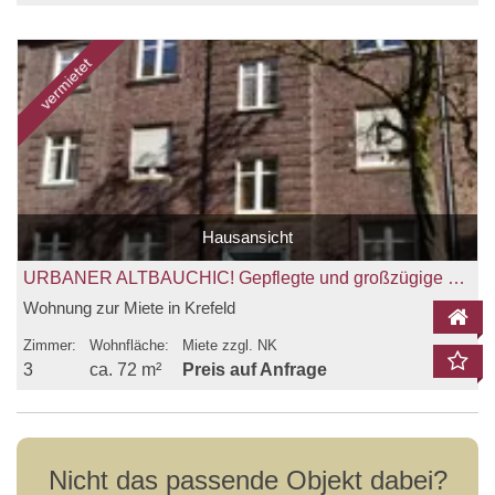
vermietet
Hausansicht
URBANER ALTBAUCHIC! Gepflegte und großzügige 3-Zimmerwohnung in Krefeld zu vermieten!
Wohnung zur Miete in Krefeld
Zimmer:
Wohnfläche:
Miete zzgl. NK
3
ca. 72 m²
Preis auf Anfrage
Nicht das passende Objekt dabei?