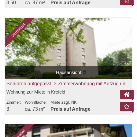
3,50
ca. 87 m²
Preis auf Anfrage
vermietet
Hausansicht
Senioren aufgepasst! 3-Zimmerwohnung mit Aufzug und Balkon zu vermieten!
Wohnung zur Miete in Krefeld
Zimmer:
Wohnfläche:
Miete zzgl. NK
3
ca. 73 m²
Preis auf Anfrage
vermietet