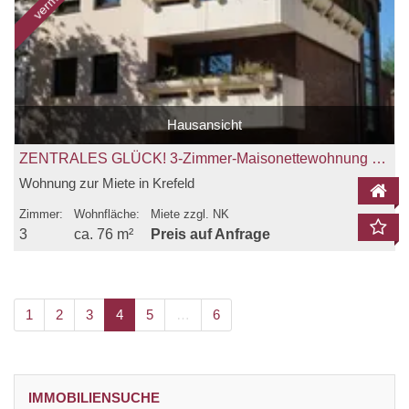
Hausansicht
ZENTRALES GLÜCK! 3-Zimmer-Maisonettewohnung mit Balkon in Fischeln zu vermieten!
Wohnung zur Miete in Krefeld
Zimmer:
Wohnfläche:
Miete zzgl. NK
3
ca. 76 m²
Preis auf Anfrage
1
2
3
4
5
…
6
IMMOBILIENSUCHE